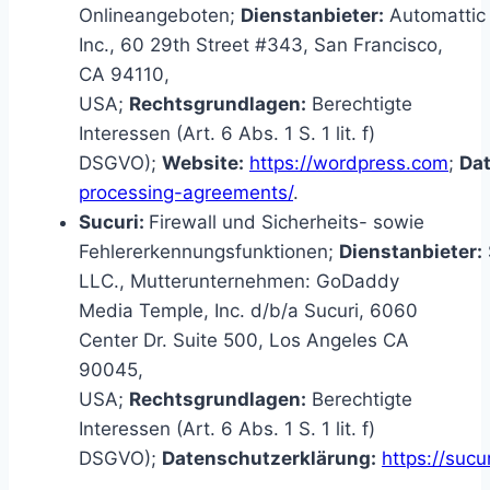
Onlineangeboten;
Dienstanbieter:
Automattic
Inc., 60 29th Street #343, San Francisco,
CA 94110,
USA;
Rechtsgrundlagen:
Berechtigte
Interessen (Art. 6 Abs. 1 S. 1 lit. f)
DSGVO);
Website:
https://wordpress.com
;
Dat
processing-agreements/
.
Sucuri:
Firewall und Sicherheits- sowie
Fehlererkennungsfunktionen;
Dienstanbieter:
LLC., Mutterunternehmen: GoDaddy
Media Temple, Inc. d/b/a Sucuri, 6060
Center Dr. Suite 500, Los Angeles CA
90045,
USA;
Rechtsgrundlagen:
Berechtigte
Interessen (Art. 6 Abs. 1 S. 1 lit. f)
DSGVO);
Datenschutzerklärung:
https://sucu